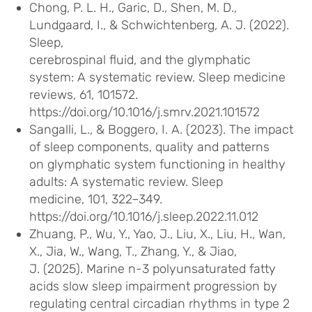
Chong, P. L. H., Garic, D., Shen, M. D.,
Lundgaard, I., & Schwichtenberg, A. J. (2022).
Sleep,
cerebrospinal fluid, and the glymphatic
system: A systematic review. Sleep medicine
reviews, 61, 101572.
https://doi.org/10.1016/j.smrv.2021.101572
Sangalli, L., & Boggero, I. A. (2023). The impact
of sleep components, quality and patterns
on glymphatic system functioning in healthy
adults: A systematic review. Sleep
medicine, 101, 322–349.
https://doi.org/10.1016/j.sleep.2022.11.012
Zhuang, P., Wu, Y., Yao, J., Liu, X., Liu, H., Wan,
X., Jia, W., Wang, T., Zhang, Y., & Jiao,
J. (2025). Marine n-3 polyunsaturated fatty
acids slow sleep impairment progression by
regulating central circadian rhythms in type 2