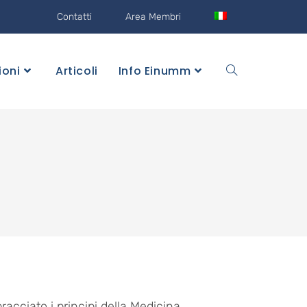
Contatti
Area Membri
ioni
Articoli
Info Einumm
acciato i principi della Medicina