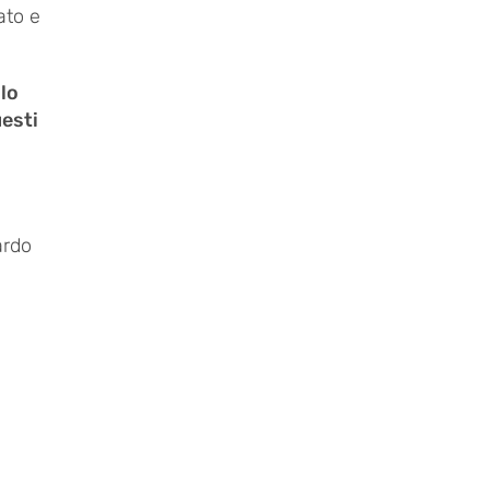
ato e
llo
esti
ardo