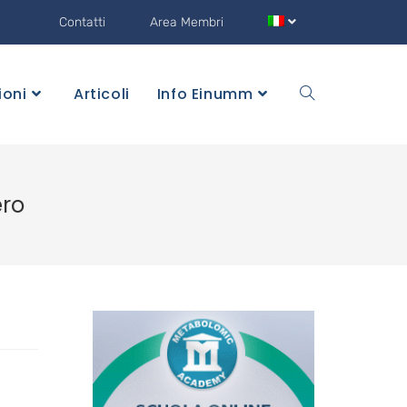
Contatti
Area Membri
ioni
Articoli
Info Einumm
ero