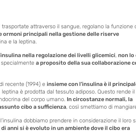
 trasportate attraverso il sangue, regolano la funzione 
 ormoni principali nella gestione delle riserve
a e la leptina.
’insulina nella regolazione dei livelli glicemici
,
non lo 
 e specialmente
a proposito della sua collaborazione c
di recente (1994) e
insieme con l’insulina è il principa
a leptina è prodotta dal tessuto adiposo. Questo rende il
endocrina del corpo umano.
In circostanze normali, la
assunto cibo a sufficienza
, così smettiamo di mangiar
ll’insulina dobbiamo prendere in considerazione il loro 
 di anni si è evoluto in un ambiente dove il cibo era