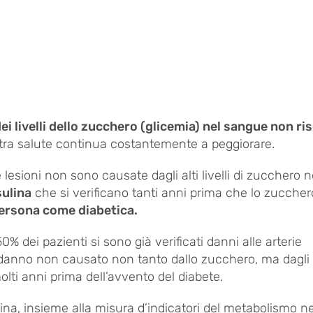
ei livelli dello zucchero (glicemia) nel sangue non ri
ra salute continua costantemente a peggiorare.
esioni non sono causate dagli alti livelli di zucchero n
nsulina
che si verificano tanti anni prima che lo zuccher
ersona come diabetica.
% dei pazienti si sono già verificati danni alle arterie
un danno non causato non tanto dallo zucchero, ma dagli 
 molti anni prima dell’avvento del diabete.
ptina, insieme alla misura d’indicatori del metabolismo ne