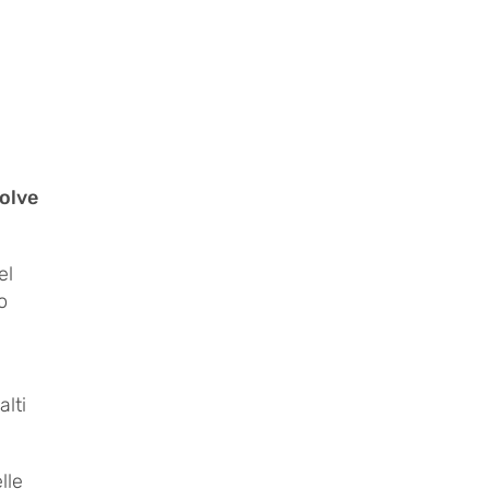
solve
el
o
alti
lle