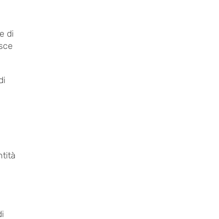
e di
isce
di
tità
di