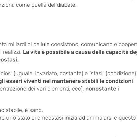
ioni, come quella del diabete.
Cento miliardi di cellule coesistono, comunicano e coope
 realizzi.
La vita è possibile a causa della capacità de
eostasi
.
ios” (uguale, invariato, costante) e “stasi” (condizione)
egli esseri viventi nel mantenere stabili le condizioni
ntrazione dei vari elementi, ecc),
nonostante i
 stabile, è sano.
 uno stato di omeostasi inizia ad ammalarsi e questo 