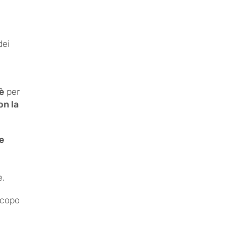
dei
è
per
on la
le
e.
scopo