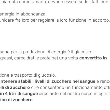
le chiamata corpo umano, devono essere soddisfatti due
e energia in abbondanza.
icare fra loro per regolare la loro funzione in accordo.
ano per la produzione di energia è il glucosio.
grassi, carboidrati e proteine) una volta
convertito in
one e trasporto di glucosio.
enere stabili i livelli di zucchero nel sangue
e rend
velli di zucchero
che consentono un funzionamento ott
in 4 litri di sangue
circolante nel nostro corpo in ogni 
aino di zucchero
.