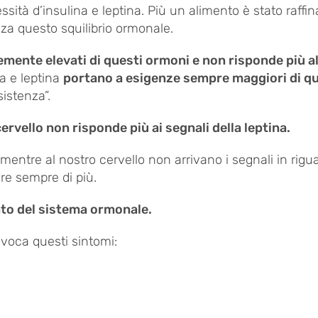
ità d’insulina e leptina. Più un alimento è stato raffin
za questo squilibrio ormonale.
ntemente elevati di questi ormoni e non risponde più a
na e leptina
portano a esigenze sempre maggiori di qu
istenza”.
cervello non risponde più ai segnali della leptina.
entre al nostro cervello non arrivano i segnali in rigu
are sempre di più.
to del sistema ormonale.
rovoca questi sintomi: