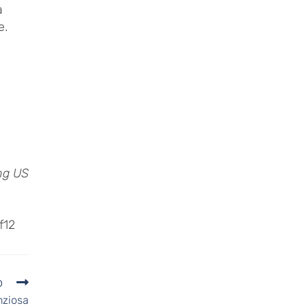
na
be.
ng US
f12
o
nziosa