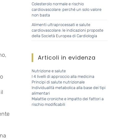
Colesterolo normale e rischio
cardiovascolare: perché un solo valore
non basta
Alimenti ultraprocessati e salute
cardiovascolare: le indicazioni proposte
della Società Europea di Cardiologia
ano,
Articoli in evidenza
Nutrizione e salute
no
I 4 livelli di approccio alla medicina
Principi di salute nutrizionale
Individualità metabolica alla base dei tipi
il
alimentari
Malattie croniche e impatto dei fattori a
rischio modificabili
ente
 una