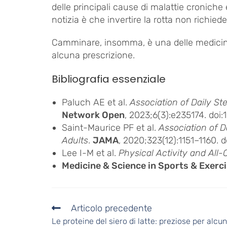
delle principali cause di malattie cronich
notizia è che invertire la rotta non richie
Camminare, insomma, è una delle medicine
alcuna prescrizione.
Bibliografia essenziale
Paluch AE et al.
Association of Daily St
Network Open
, 2023;6(3):e235174. doi
Saint-Maurice PF et al.
Association of 
Adults
.
JAMA
, 2020;323(12):1151–1160. 
Lee I-M et al.
Physical Activity and All
Medicine & Science in Sports & Exerc
Articolo precedente
Le proteine del siero di latte: preziose per alcun