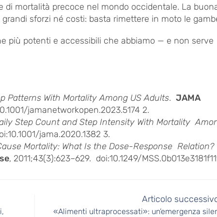
e e di mortalità precoce nel mondo occidentale. La buo
de grandi sforzi né costi: basta rimettere in moto le gam
 più potenti e accessibili che abbiamo — e non serve
ep Patterns With Mortality Among US Adults
.
JAMA
:10.1001/jamanetworkopen.2023.5174 2.
Daily Step Count and Step Intensity With Mortality Amo
doi:10.1001/jama.2020.1382 3.
-Cause Mortality: What Is the Dose-Response Relation?
ise
, 2011;43(3):623–629. doi:10.1249/MSS.0b013e3181f11
Articolo successiv
i,
«Alimenti ultraprocessati»: un’emergenza sile