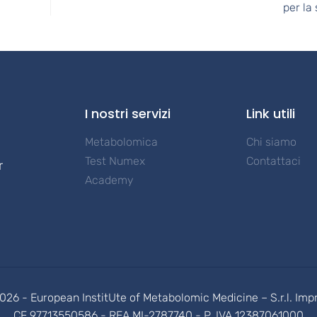
per la
I nostri servizi
Link utili
Metabolomica
Chi siamo
Test Numex
Contattaci
r
Academy
026 - European InstitUte of Metabolomic Medicine – S.r.l. Imp
CF 97713550586 - REA MI-2787740 - P. IVA 12387061000