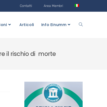
Contatti
Area Membri
ioni
Articoli
Info Einumm
 il rischio di morte